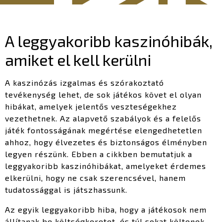
A leggyakoribb kaszinóhibák,
amiket el kell kerülni
A kaszinózás izgalmas és szórakoztató
tevékenység lehet, de sok játékos követ el olyan
hibákat, amelyek jelentős veszteségekhez
vezethetnek. Az alapvető szabályok és a felelős
játék fontosságának megértése elengedhetetlen
ahhoz, hogy élvezetes és biztonságos élményben
legyen részünk. Ebben a cikkben bemutatjuk a
leggyakoribb kaszinóhibákat, amelyeket érdemes
elkerülni, hogy ne csak szerencsével, hanem
tudatossággal is játszhassunk.
Az egyik leggyakoribb hiba, hogy a játékosok nem
állítanak be költségkeretet, és túl sokat költenek