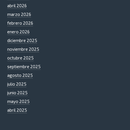
abril 2026
marzo 2026
febrero 2026
enero 2026
diciembre 2025
noviembre 2025
octubre 2025
septiembre 2025
agosto 2025
julio 2025
junio 2025
mayo 2025
abril 2025