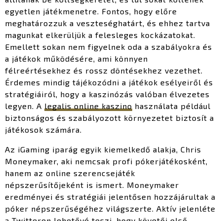
egyetlen játékmenetre. Fontos, hogy előre
meghatározzuk a veszteséghatárt, és ehhez tartva
magunkat elkerüljük a felesleges kockázatokat.
Emellett sokan nem figyelnek oda a szabályokra és
a játékok működésére, ami könnyen
félreértésekhez és rossz döntésekhez vezethet.
Érdemes mindig tájékozódni a játékok esélyeiről és
stratégiáiról, hogy a kaszinózás valóban élvezetes
legyen. A
legalis online kaszino
használata például
biztonságos és szabályozott környezetet biztosít a
játékosok számára.
Az iGaming iparág egyik kiemelkedő alakja, Chris
Moneymaker, aki nemcsak profi pókerjátékosként,
hanem az online szerencsejáték
népszerűsítőjeként is ismert. Moneymaker
eredményei és stratégiái jelentősen hozzájárultak a
póker népszerűségéhez világszerte. Aktív jelenléte
a
Twitteren
lehetővé teszi, hogy követői első